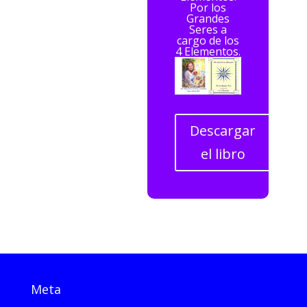
Por los
Grandes
Seres a
cargo de los
4 Elementos.
Descargar
el libro
Meta