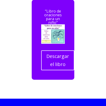
“Libro de
oraciones
para un
niño"
Descargar
el libro